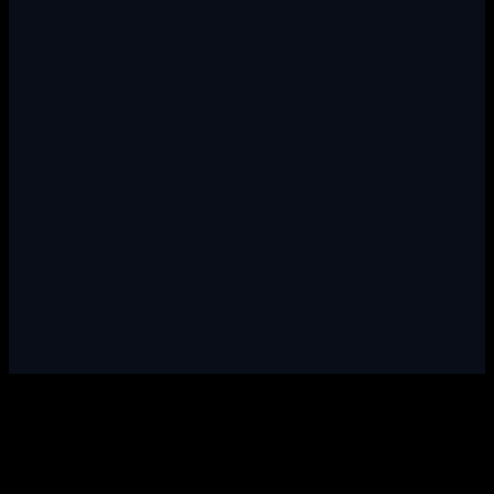
Facebook
Twitter
YouTube
LinkedIn