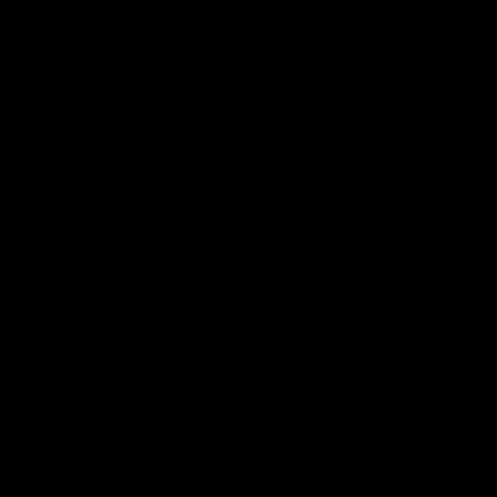
s15外围群
雷竞技
·
5 月 8, 2025
·
资讯