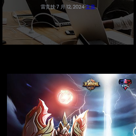
雷竞技
·
7 月 12, 2024
·
文章