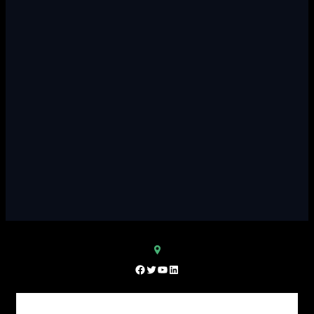
Facebook
Twitter
YouTube
LinkedIn